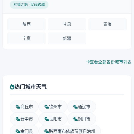
丝绸之路 · 辽阔边疆
陕西
甘肃
青海
宁夏
新疆
查看全部省份城市列表
热门城市天气
商丘市
钦州市
通辽市
晋中市
岳阳市
铜川市
金门县
黔西南布依族苗族自治州