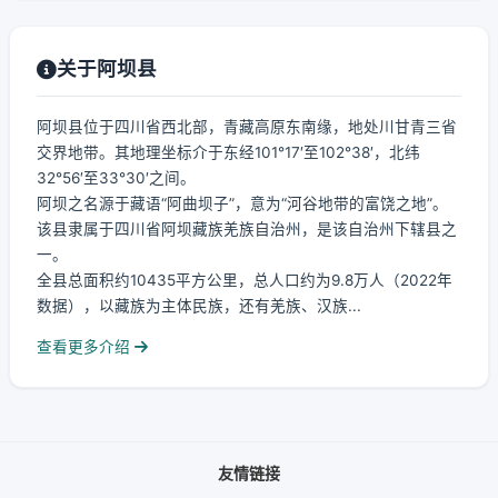
关于阿坝县
阿坝县位于四川省西北部，青藏高原东南缘，地处川甘青三省
交界地带。其地理坐标介于东经101°17′至102°38′，北纬
32°56′至33°30′之间。
阿坝之名源于藏语“阿曲坝子”，意为“河谷地带的富饶之地”。
该县隶属于四川省阿坝藏族羌族自治州，是该自治州下辖县之
一。
全县总面积约10435平方公里，总人口约为9.8万人（2022年
数据），以藏族为主体民族，还有羌族、汉族...
查看更多介绍
友情链接