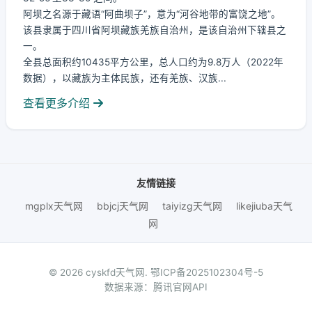
阿坝之名源于藏语“阿曲坝子”，意为“河谷地带的富饶之地”。
该县隶属于四川省阿坝藏族羌族自治州，是该自治州下辖县之
一。
全县总面积约10435平方公里，总人口约为9.8万人（2022年
数据），以藏族为主体民族，还有羌族、汉族...
查看更多介绍
友情链接
mgplx天气网
bbjcj天气网
taiyizg天气网
likejiuba天气
网
© 2026 cyskfd天气网.
鄂ICP备2025102304号-5
数据来源：腾讯官网API