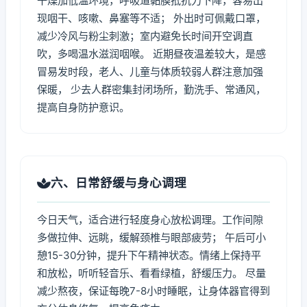
干燥加低温环境，呼吸道黏膜抵抗力下降，容易出
现咽干、咳嗽、鼻塞等不适； 外出时可佩戴口罩，
减少冷风与粉尘刺激；室内避免长时间开空调直
吹，多喝温水滋润咽喉。 近期昼夜温差较大，是感
冒易发时段，老人、儿童与体质较弱人群注意加强
保暖， 少去人群密集封闭场所，勤洗手、常通风，
提高自身防护意识。
六、日常舒缓与身心调理
今日天气，适合进行轻度身心放松调理。工作间隙
多做拉伸、远眺，缓解颈椎与眼部疲劳； 午后可小
憩15-30分钟，提升下午精神状态。情绪上保持平
和放松，听听轻音乐、看看绿植，舒缓压力。 尽量
减少熬夜，保证每晚7-8小时睡眠，让身体器官得到