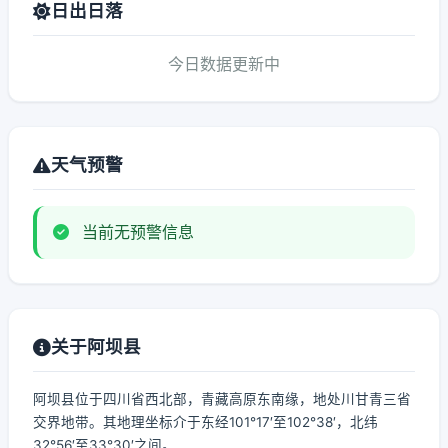
日出日落
今日数据更新中
天气预警
当前无预警信息
关于阿坝县
阿坝县位于四川省西北部，青藏高原东南缘，地处川甘青三省
交界地带。其地理坐标介于东经101°17′至102°38′，北纬
32°56′至33°30′之间。