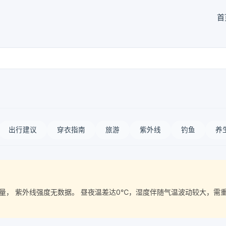
首
出行建议
穿衣指南
旅游
紫外线
钓鱼
养
空气质量， 紫外线强度无数据。 昼夜温差达0℃，湿度伴随气温波动较大，