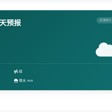
7天预报
更新于 
级
降水 mm