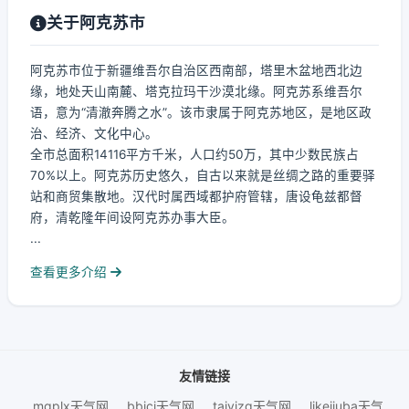
关于阿克苏市
阿克苏市位于新疆维吾尔自治区西南部，塔里木盆地西北边
缘，地处天山南麓、塔克拉玛干沙漠北缘。阿克苏系维吾尔
语，意为“清澈奔腾之水”。该市隶属于阿克苏地区，是地区政
治、经济、文化中心。
全市总面积14116平方千米，人口约50万，其中少数民族占
70%以上。阿克苏历史悠久，自古以来就是丝绸之路的重要驿
站和商贸集散地。汉代时属西域都护府管辖，唐设龟兹都督
府，清乾隆年间设阿克苏办事大臣。
...
查看更多介绍
友情链接
mgplx天气网
bbjcj天气网
taiyizg天气网
likejiuba天气