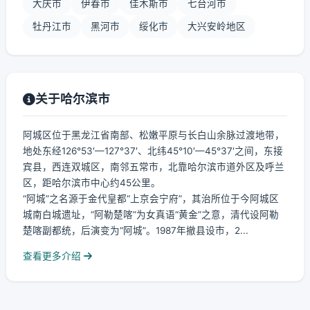
大庆市
伊春市
佳木斯市
七台河市
牡丹江市
黑河市
绥化市
大兴安岭地区
关于哈尔滨市
阿城区位于黑龙江省南部、松嫩平原与长白山余脉过渡地带，
地处东经126°53′—127°37′、北纬45°10′—45°37′之间，东接
宾县，西连双城区，南邻五常市，北靠哈尔滨市道外区及呼兰
区，距哈尔滨市中心约45公里。
“阿城”之名源于金代皇都“上京会宁府”，其治所位于今阿城区
城南白城遗址，“阿勒楚喀”为女真语“黄金”之意，清代设阿勒
楚喀副都统，后演变为“阿城”。1987年撤县设市，2...
查看更多介绍