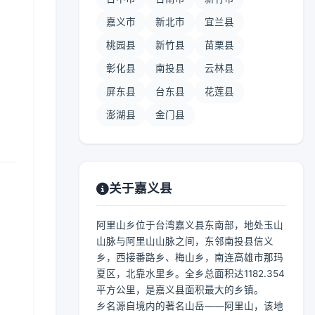
嘉义市
新北市
宜兰县
桃园县
新竹县
苗栗县
彰化县
南投县
云林县
屏东县
台东县
花莲县
澎湖县
金门县
关于嘉义县
阿里山乡位于台湾嘉义县东南部，地处玉山
山脉与阿里山山脉之间，东邻南投县信义
乡，西接番路乡、梅山乡，南连高雄市那玛
夏区，北靠水里乡。全乡总面积达1182.354
平方公里，是嘉义县面积最大的乡镇。
乡名源自境内的著名山岳——阿里山，该地